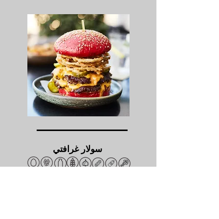
سولار غرافتي
لحم مطهو بالتشيدر واللحم المقدد /
جبنه أمريكية / مخلل / حلقات بصل
مقلية/ صلصة غرافتي