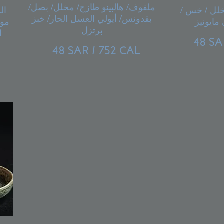
ملفوف/ هالبينو طازج/ مخلل/ بصل/
خلل / خس /
ال
بقدونس/ أيولي العسل الحار/ خبز
مون
برتزل
ا
48 SA
48 SAR / 752 CAL