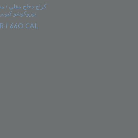
كراج دجاج مقلي / م
يوزوكوشو كيوبي مايونيز
R / 660 CAL