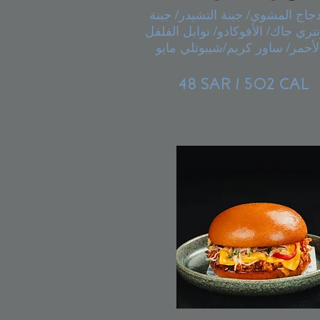
دجاج المشوي/ جبنة التشيدر/ جبنة
تري جاك/ الأفوكادو/ توابل الفلفل
لأحمر/ ساور كريم/شيبوتلي مايو
48 SAR / 502 CAL