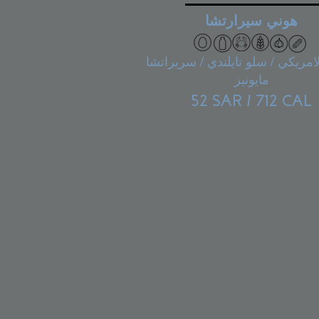
هوني سيرارتشا
لامريكي / سلو تايلندي / سريراتشا
مايونيز
52 SAR / 712 CAL