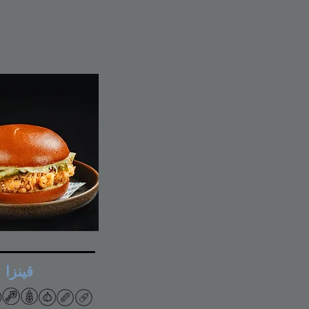
قينزا